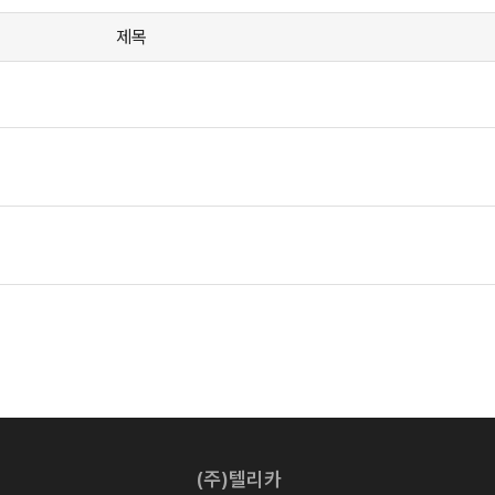
제목
(주)텔리카